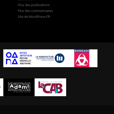
Flux des publications
Flux des commentaires
Site de WordPress-FR