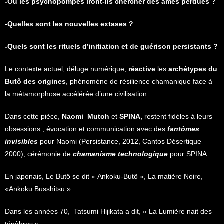
-Où les psychopompes iront-ils chercher des âmes perdues ?
-Quelles sont les nouvelles extases ?
-Quels sont les rituels d’initiation et de guérison persistants ?
Le contexte actuel, déluge numérique,
réactive
les
archétypes du
Butô des origines
, phénomène de résilience chamanique face à
la métamorphose accélérée d’une civilisation.
Dans cette pièce,
Naomi Mutoh
et
SPINA,
restent fidèles à leurs
obsessions ; évocation et communication avec des
fantômes
invisibles
pour Naomi (Persistance, 2012, Cantos Désertique
2000), cérémonie de
chamanisme technologique
pour SPINA.
En japonais, Le Butô se dit « Ankoku-Butô », La matière Noire,
«Ankoku Busshitsu ».
Dans les années 70, Tatsumi Hijikata a dit, « La Lumière nait des