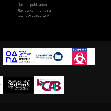
Flux des publications
Flux des commentaires
Site de WordPress-FR