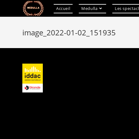
Accueil
Medulla
Les spectac
Skip
to
image_2022-01-02_151935
content